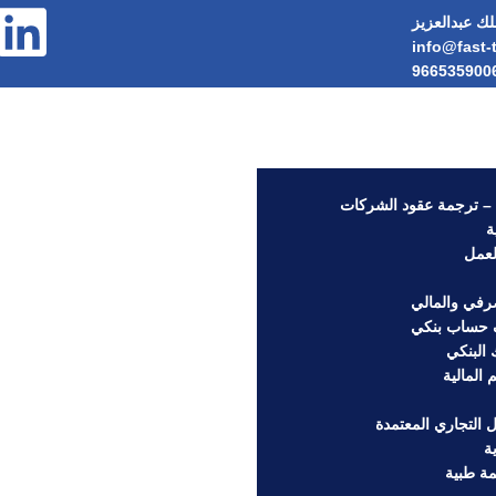
لك عبدالعزيز
info@fast-
966535900
– ترجمة عقود الشركات
ة
لعمل
صرفي والمالي
حساب بنكي
البنكي
المالية
التجاري المعتمدة
ة
مة طبية