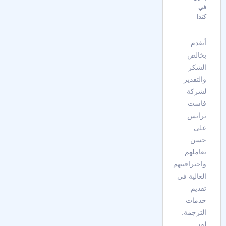
في
كندا
أتقدم
بخالص
الشكر
والتقدير
لشركة
فاست
ترانس
على
حسن
تعاملهم
واحترافيتهم
العالية في
تقديم
خدمات
الترجمة.
لقد