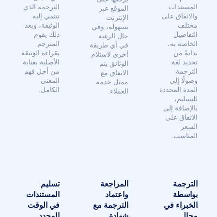
المستندات
الترجمة الذي
الموقع عبر
والاتفاق على
تنتمي إليه
الإنترنت
مختلف
الوثيقة، وبعد
بسهولة، وفي
التفاصيل
ذلك يقوم
حال الرغبة
الخاصة به،
المترجم
في أي طريقة
بدايةً من
بقراءة الوثيقة
أخرى لاستلام
تحديد لغة
الأصلية بعناية
الوثائق يتم
الترجمة
من أجل فهم
الاتفاق مع
وصولًا إلى
المعنى
ممثل خدمة
المدة المحددة
الكامل.
العملاء.
للتسليم،
بالإضافة إلى
الاتفاق على
السعر
المناسب.
الترجمة
المراجعة
تسليم
بواسطة
واعتماد
المستندات
الخبراء في
الترجمة مع
في الوقت
مجال
شهادة
المحدد