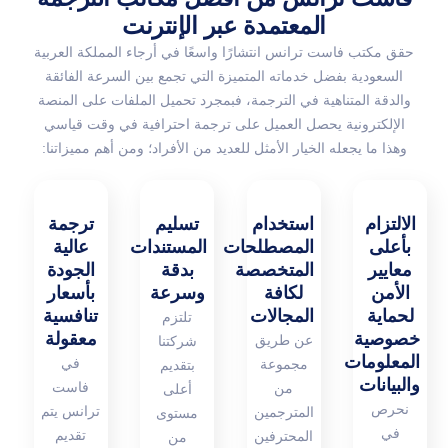
المعتمدة عبر الإنترنت
حقق مكتب فاست ترانس انتشارًا واسعًا في أرجاء المملكة العربية
السعودية بفضل خدماته المتميزة التي تجمع بين السرعة الفائقة
والدقة المتناهية في الترجمة، فبمجرد تحميل الملفات على المنصة
الإلكترونية يحصل العميل على ترجمة احترافية في وقت قياسي
وهذا ما يجعله الخيار الأمثل للعديد من الأفراد؛ ومن أهم مميزاتنا:
الالتزام
استخدام
تسليم
ترجمة
بأعلى
المصطلحات
المستندات
عالية
معايير
المتخصصة
بدقة
الجودة
الأمن
لكافة
وسرعة
بأسعار
لحماية
المجالات
تنافسية
تلتزم
خصوصية
معقولة
عن طريق
شركتنا
المعلومات
في
مجموعة
بتقديم
والبيانات
فاست
من
أعلى
نحرص
ترانس يتم
المترجمين
مستوى
في
تقديم
المحترفين
من