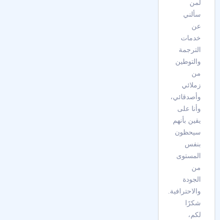
لمن
سألني
عن
خدمات
الترجمة
والتوطين
من
زملائي
وأصدقائي،
وأنا على
يقين بأنهم
سيحظون
بنفس
المستوى
من
الجودة
والاحترافية.
شكرًا
لكم،