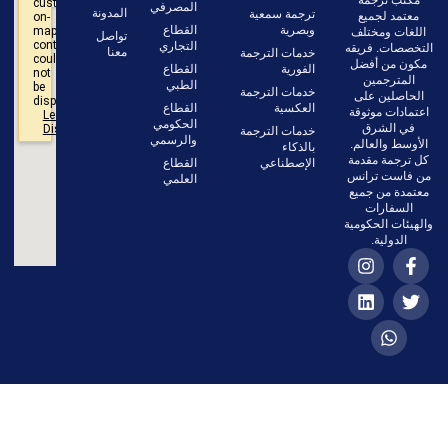
المصرفي
المدونة
ترجمة سمعية
معتمد لجميع
وبصرية
القطاع
اللغات ومختلف
تواصل
التجاري
التخصصات. فريقه
معنا
خدمات الترجمة
مكون من أفضل
الفورية
القطاع
المترجمين
الطبي
خدمات الترجمة
الحاصلين على
العكسية
القطاع
اعتمادات موثوقة
الحكومي
في الشرق
خدمات الترجمة
والرسمي
الأوسط والعالم.
بالذكاء
كل ترجمة مقدمة
الإصطناعي
القطاع
من فاست ترانس
العلمي
معتمدة من جميع
السفارات
والهيئات الحكومية
الدولية.