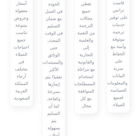
فاست
أسعار
نغطي
الجودة
ترانس
معقولة
جميع
في العمل
على توفير
وعروض
مجالات
مع ضمان
خدمات
متنوعة
الترجمة
التسليم
ترجمة
تناسب
من التقنية
في الوقت
موثوقة
جميع
والعلمية
المحدد،
وآمنة مع
احتياجات
إلى
حتى
الحفاظ
العملاء
التجارية
الوثائق
على
في
والقانونية
والمستندات
سرية
مختلف
مع مراعاة
الأكثر
البيانات
أرجاء
استخدام
تعقيدًا يتم
والمعلومات
المملكة
المصطلحات
إنجازها
الحساسة
العربية
المتوافقة
بسرعة
لجميع
السعودية.
مع كل
وكفاءة،
العملاء.
مجال.
كما أن
التسليم
يتم
بسهولة
أونلاين