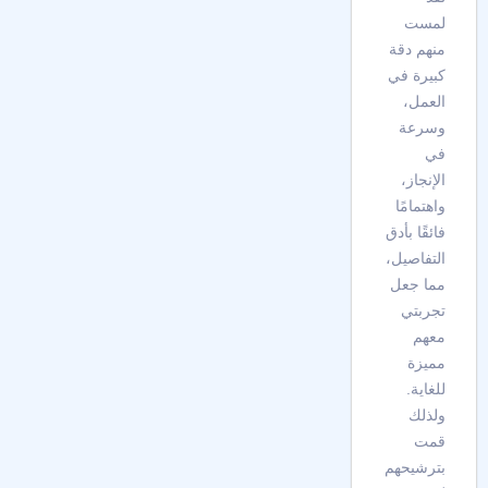
لمست
منهم دقة
كبيرة في
العمل،
وسرعة
في
الإنجاز،
واهتمامًا
فائقًا بأدق
التفاصيل،
مما جعل
تجربتي
معهم
مميزة
للغاية.
ولذلك
قمت
بترشيحهم