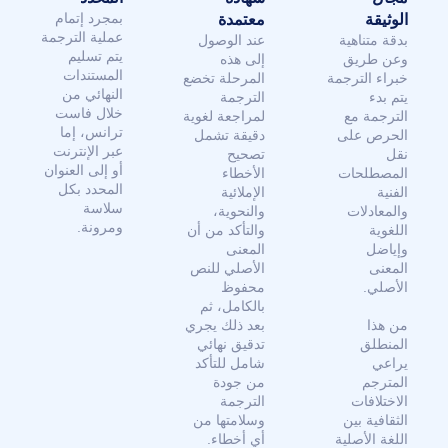
بمجرد إتمام
الوثيقة
معتمدة
عملية الترجمة
بدقة متناهية
عند الوصول
يتم تسليم
وعن طريق
إلى هذه
المستندات
خبراء الترجمة
المرحلة تخضع
النهائي من
يتم بدء
الترجمة
خلال فاست
الترجمة مع
لمراجعة لغوية
ترانس، إما
الحرص على
دقيقة تشمل
عبر الإنترنت
نقل
تصحيح
أو إلى العنوان
المصطلحات
الأخطاء
المحدد بكل
الفنية
الإملائية
سلاسة
والمعادلات
والنحوية،
ومرونة.
اللغوية
والتأكد من أن
وإياضل
المعنى
المعنى
الأصلي للنص
الأصلي.
محفوظ
بالكامل، ثم
من هذا
بعد ذلك يجري
المنطلق
تدقيق نهائي
يراعي
شامل للتأكد
المترجم
من جودة
الاختلافات
الترجمة
الثقافية بين
وسلامتها من
اللغة الأصلية
أي أخطاء.