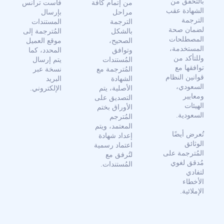
بالتحقق من
من إتمام كافة
فاست ترانس
الشهادة عقب
مراحل
بإرسال
الترجمة
الترجمة
المستندات
لضمان صحة
بالشكل
المُترجمة إلى
المصطلحات
الصحيح،
موقع العميل
المستخدمة،
وتوافق
المحدد، كما
وللتأكد من
المُستندات
يتم إرسال
توافقها مع
المُترجمة مع
نسخة عبر
قوانين النظام
الشهادة
البريد
السعودي،
الأصلية، يتم
الإلكتروني.
ومعايير
التصديق على
الهيئات
الأوراق بختم
السعودية.
المُترجم
المعتمد، ويتم
تُعرض أيضًا
إعداد شهادة
الوثائق
اعتماد رسمية
المُترجمة على
لتُرفق مع
مُدقق لغوي
المُستندات.
لتفادي
الأخطاء
الإملائية.