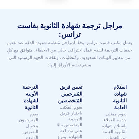
مراجل ترجمة شهادة الثانوية بفاست
ترانس:
يعمل مكتب فاست ترانس وفقًا لمراحل مُنظمة شديدة الدقة عند تقديم
خدمات الترجمة ليقدم عمل احترافي خالي من الاخطاء، متوافق مع كلٍ
من معايير الهيئات السعودية، ومٌتطلبات، وثقافات الجهة الرسمية التي
سيتم تقديم الأوراق إليها:
استلام
تعيين فريق
الترجمة
شهادة
المُترجمين
الأولية
الثانوية
المُتخصصين
لشهادة
يقوم المكتب
العامة
الثانوية
باختيار فريق
يقوم ممثلي
يقوم
الترجمة
خدمة العملاء
المترجمون
المتخصص بناءً
باستلام شهادة
بتحويل
على نوع لغة
الثانوية العامة
النصوص
الشهادة، ونوع
من العميل،
الواردة