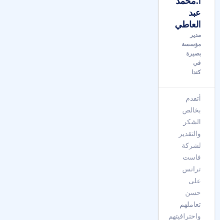
أ.محمد
عبد
العاطي
مدير
مؤسسة
بصيرة
في
كندا
أتقدم
بخالص
الشكر
والتقدير
لشركة
فاست
ترانس
على
حسن
تعاملهم
واحترافيتهم