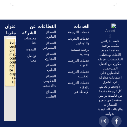
الخدمات
القطاعات
عن
عنوان
خدمات الترجمة
القطاع
الشركة
مقرنا
القانوني
معلومات
خدمات التعريب
فاست ترانس
عنا
والتوطين
القطاع
مكتب ترجمة
المصرفي
المدونة
ترجمة سمعية
معتمد لجميع
وبصرية
القطاع
اللغات ومختلف
تواصل
التجاري
التخصصات. فريقه
معنا
خدمات الترجمة
مكون من أفضل
الفورية
القطاع
المترجمين
الطبي
خدمات الترجمة
الحاصلين على
العكسية
القطاع
اعتمادات موثوقة
الحكومي
في الشرق
خدمات الترجمة
والرسمي
الأوسط والعالم.
بالذكاء
كل ترجمة مقدمة
الإصطناعي
القطاع
من فاست ترانس
العلمي
معتمدة من جميع
السفارات
والهيئات الحكومية
الدولية.