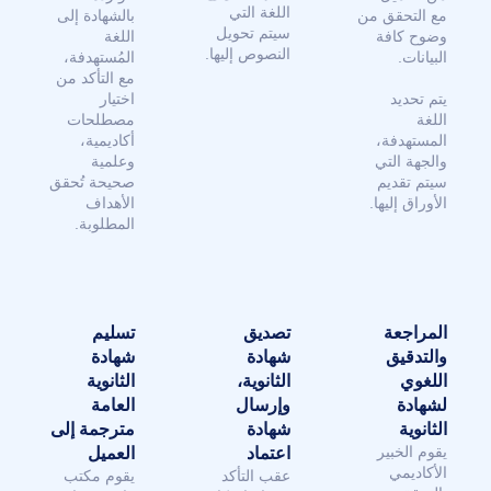
اللغة التي
مع التحقق من
بالشهادة إلى
سيتم تحويل
وضوح كافة
اللغة
النصوص إليها.
البيانات.
المُستهدفة،
مع التأكد من
يتم تحديد
اختيار
اللغة
مصطلحات
المستهدفة،
أكاديمية،
والجهة التي
وعلمية
سيتم تقديم
صحيحة تُحقق
الأوراق إليها.
الأهداف
المطلوبة.
المراجعة
تصديق
تسليم
والتدقيق
شهادة
شهادة
اللغوي
الثانوية،
الثانوية
لشهادة
وإرسال
العامة
الثانوية
شهادة
مترجمة إلى
يقوم الخبير
اعتماد
العميل
الأكاديمي
عقب التأكد
يقوم مكتب