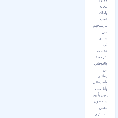
مميزة
للغاية.
ولذلك
قمت
بترشيحهم
لمن
سألني
عن
خدمات
الترجمة
والتوطين
من
زملائي
وأصدقائي،
وأنا على
يقين بأنهم
سيحظون
بنفس
المستوى