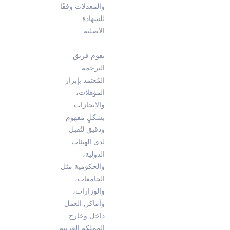
والمعدلات وفقًا
للشهادة
الأصلية.
يقوم فريق
الترجمة
المُعتمد بإبراز
المؤهلات،
والإنجازات
بشكلٍ مفهوم
ودقيق لتُقبل
لدى الهيئات
الدولية،
والحكومية مثل
الجامعات،
والوزارات،
وأماكن العمل
داخل وخارج
المملكة العربية