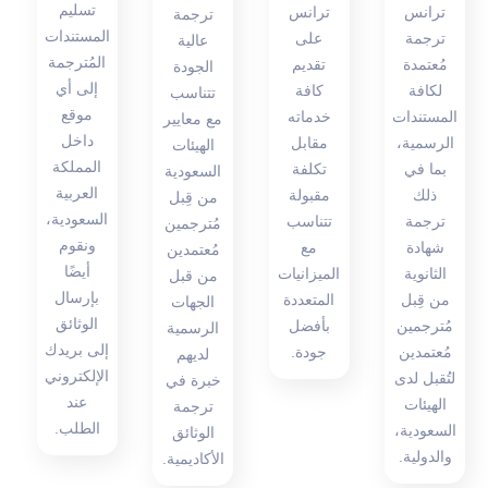
تسليم
ترانس
ترانس
ترجمة
المستندات
ترجمة
على
عالية
المُترجمة
مُعتمدة
تقديم
الجودة
إلى أي
لكافة
كافة
تتناسب
موقع
المستندات
خدماته
مع معايير
داخل
الرسمية،
مقابل
الهيئات
المملكة
بما في
تكلفة
السعودية
العربية
ذلك
مقبولة
من قِبل
السعودية،
ترجمة
تتناسب
مُترجمين
ونقوم
شهادة
مع
مُعتمدين
أيضًا
الثانوية
الميزانيات
من قبل
بإرسال
من قِبل
المتعددة
الجهات
الوثائق
مُترجمين
بأفضل
الرسمية
إلى بريدك
مُعتمدين
جودة.
لديهم
الإلكتروني
لتُقبل لدى
خبرة في
عند
الهيئات
ترجمة
الطلب.
السعودية،
الوثائق
والدولية.
الأكاديمية.