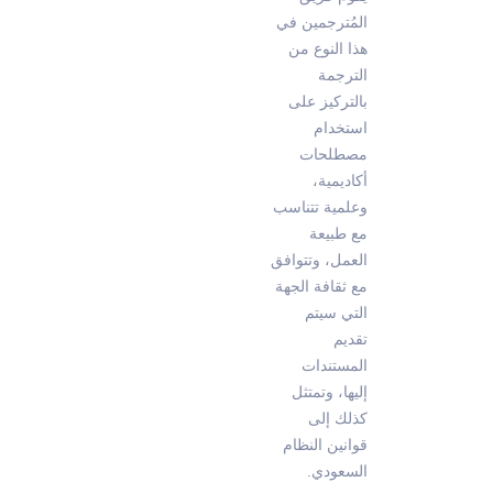
المُترجمين في
هذا النوع من
الترجمة
بالتركيز على
استخدام
مصطلحات
أكاديمية،
وعلمية تتناسب
مع طبيعة
العمل، وتتوافق
مع ثقافة الجهة
التي سيتم
تقديم
المستندات
إليها، وتمتثل
كذلك إلى
قوانين النظام
السعودي.