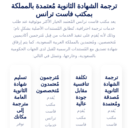
ترجمة الشهادة الثانوية مُعتمدة بالمملكة
بمكتب فاست ترانس
يعد مكتب فاست ترانس المُعتمد الخيار الأكثر موثوقية عند طلب
خدمات ترجمة احترافية، تُتطابق المُستندات الأصلية بشكلٍ تام؛
وذلك لأنه يُقدِم على تنفيذ الخدمات من قِبل مُترجمين أكاديميين
مُتخصصين، ومُعتمدين بالمملكة العربية السعودية، كما يتم إرفاق
شهادة تصديق مع المُستندات الرسمية لتُقبل لدى الجهات الحكومية
بالسعودية، وخارجها، وتتمثل في التالي:
ترجمة
تكلفة
مُترجمون
تسليم
الشهادة
تنافسية
مُعتمدون
شهادة
الثانوية
مقابل
مُتخصصون
الثانوية
مُصدقة
جودة
العامة
يُقدم
ومُعتمدة
عالية
مترجمة
مكتب
إلى
يُقدم
يُقدِم
فاست
مكانك
مكتب
مكتب
ترانس
نوفر
فاست
فاست
خدمات