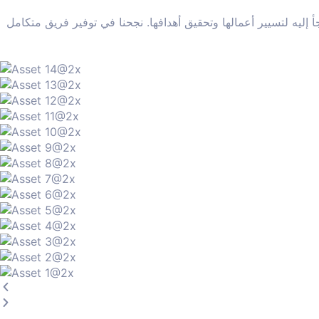
 تلجأ إليه لتسيير أعمالها وتحقيق أهدافها. نجحنا في توفير فريق متكامل